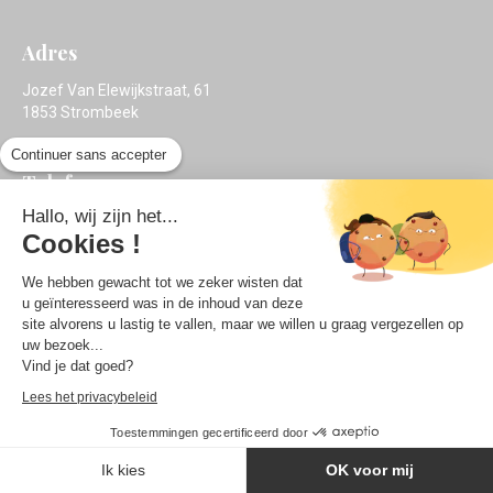
Adres
Jozef Van Elewijkstraat, 61
1853 Strombeek
Continuer sans accepter
Telefoon
Hallo, wij zijn het...
Donalee:
+32 496 95 96 87
Cookies !
Sybille:
+32 479 79 35 79
We hebben gewacht tot we zeker wisten dat
u geïnteresseerd was in de inhoud van deze
Sociale media
site alvorens u lastig te vallen, maar we willen u graag vergezellen op
uw bezoek...
Vind ons op:
Vind je dat goed?
Facebook
Linkedin
Mail
Lees het privacybeleid
page
page
page
opens
opens
opens
Toestemmingen gecertificeerd door
Privacybeleid
in
in
in
Ik kies
OK voor mij
new
new
new